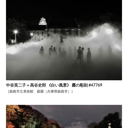
中谷芙二子＋高谷史郎 《白い風景》 霧の彫刻 #47769
［姫路市立美術館 庭園（兵庫県姫路市）］