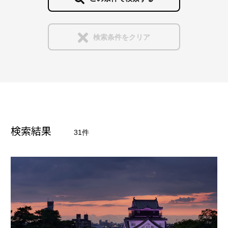
中部
インタラクティブな演出
アミューズメント
検索条件をクリア
近畿
音響や映像との連携
ステージ
中国
手法
イベント
光壁・光天井・光床・光柱
四国
検索結果
31件
アートワーク＆展覧会
輝きを見せる
九州・沖縄
公共空間
間接照明
海外
学校＆文化施設
特注品