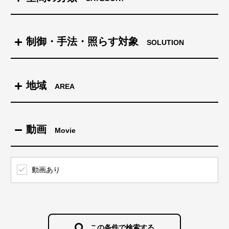
商業施設＆ショップ
制御・手法・照らす対象
SOLUTION
タワー
制御
地域
AREA
街全体を照らす
景観
北海道
動画
Movie
クラウドを利用する制御
テーマパーク＆遊園地
東北
動画あり
白色光とカラー演出の両立
ホテル＆結婚式場＆集合住宅
関東
DMXとDALIの活用
カフェ＆レストラン
この条件で検索する