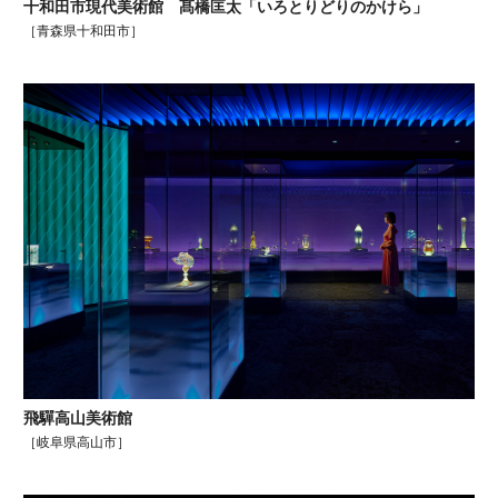
十和田市現代美術館 髙橋匡太「いろとりどりのかけら」
［青森県十和田市］
飛驒高山美術館
［岐阜県高山市］