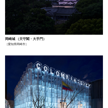
照らす要素
オフィス
ファサード
自社展示
水のある景色
岡崎城 （天守閣・大手門）
スタジアム＆アリーナ
［愛知県岡崎市］