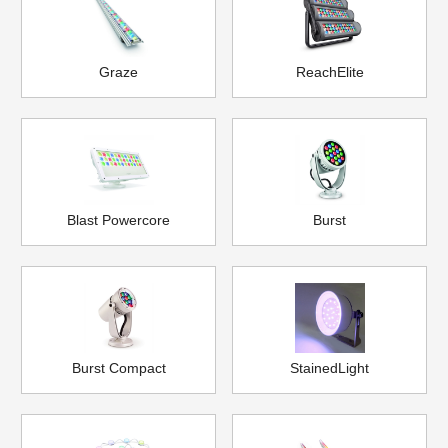
Graze
ReachElite
Blast Powercore
Burst
Burst Compact
StainedLight