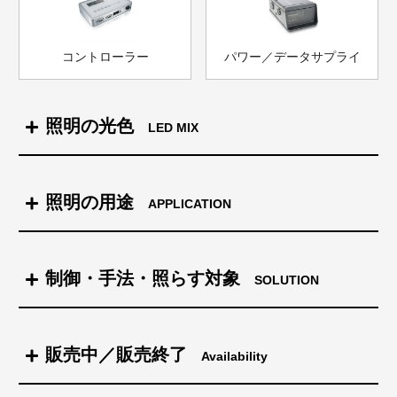
コントローラー
パワー／データサプライ
照明の光色
LED MIX
インテリヒュー(IntelliHue) LED照明
照明の用途
APPLICATION
フルカラーLED照明
アクセント照明
制御・手法・照らす対象
SOLUTION
白色LED照明（色温度可変）
コーブ照明間接照明
制御
販売中／販売終了
Availability
街全体を照らす
白色LED照明（色温度固定）