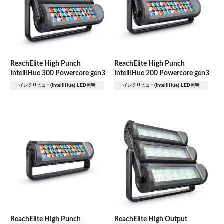
輝きを見せる
ReachElite High Punch
ReachElite High Punch
間接照明
IntelliHue 300 Powercore gen3
IntelliHue 200 Powercore gen3
インテリヒュー(IntelliHue) LED照明
インテリヒュー(IntelliHue) LED照明
特注品
照らす要素
ファサード
水のある景色
ReachElite High Punch
ReachElite High Output