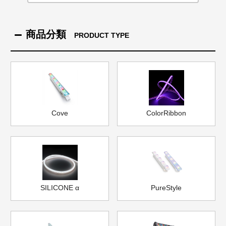
商品分類
PRODUCT TYPE
Cove
ColorRibbon
SILICONE α
PureStyle