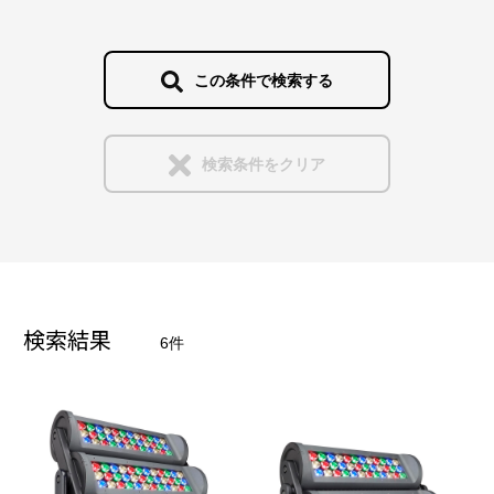
ウォールウォッシュ照明
販売中
クラウドを利用する制御
投光照明
この条件で検索する
販売終了
白色光とカラー演出の両立
スポット照明
検索条件をクリア
DMXとDALIの活用
光源をダイレクトにみせる演出照明
インタラクティブな演出
水中照明
検索結果
6件
音響や映像との連携
発光パネル
手法
光壁・光天井・光床・光柱