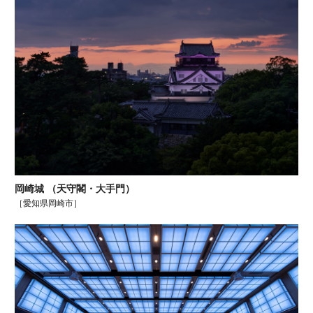
岡崎城 （天守閣・大手門）
［愛知県岡崎市］