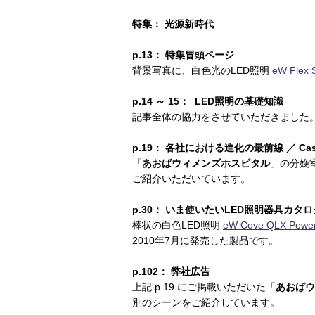
特集： 光源新時代
p.13： 特集冒頭ページ
背景写真に、白色光のLED照明
eW Flex 
p.14 ～ 15： LED照明の基礎知識
記事全体の協力をさせていただきました
p.19： 各社における進化の最前線 ／ C
「
あおばウィメンズホスピタル
」の分娩
ご紹介いただいています。
p.30： いま使いたいLED照明器具カタロ
棒状の白色LED照明
eW Cove QLX Powe
2010年7月に発売した製品です。
p.102： 弊社広告
上記 p.19 にご掲載いただいた「
あおばウ
別のシーンをご紹介しています。