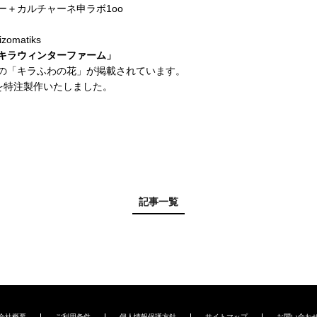
ー＋カルチャーネ申ラボ1oo
izomatiks
ラキラウィンターファーム」
本の「キラふわの花」が掲載されています。
を特注製作いたしました。
記事一覧
会社概要
ご利用条件
個人情報保護方針
サイトマップ
お問い合わ