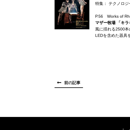
特集： テクノロジ
P.56 Works of Rh
マザー牧場 「キ
風に揺れる2500
LEDを含めた器具
前の記事