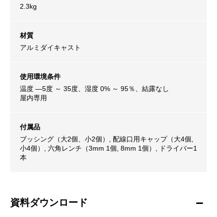
2.3kg
材質
アルミダイキャスト
使用環境条件
温度 ―5度 ～ 35度、湿度 0% ～ 95％、結露なし
屋内専用
付属品
ブッシング（大2個、小2個）, 配線口用キャップ（大4個,
小4個）, 六角レンチ（3mm 1個, 8mm 1個）, ドライバー1
本
資料ダウンロード