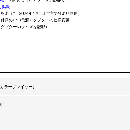
掲載
※閲覧にはパスワードが必要です
を掲載
期間を3年に、2024年4月1日ご注文分より適用）
更新（付属のUSB電源アダプターの仕様変更）
更、アダプターのサイズを記載）
 （アイカラープレイヤー）
い