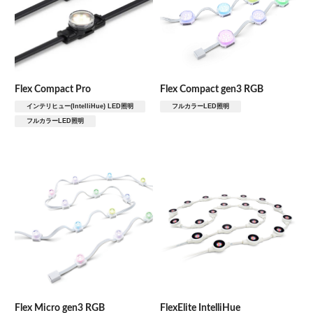
輝きを見せる
Flex Compact Pro
Flex Compact gen3 RGB
間接照明
インテリヒュー(IntelliHue) LED照明
フルカラーLED照明
フルカラーLED照明
特注品
照らす要素
ファサード
水のある景色
Flex Micro gen3 RGB
FlexElite IntelliHue