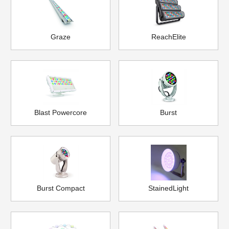
Graze
ReachElite
Blast Powercore
Burst
Burst Compact
StainedLight