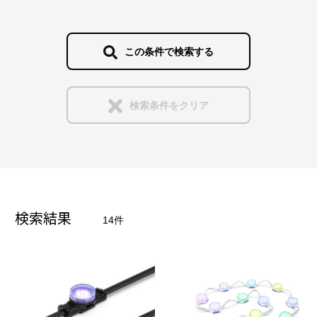
ウォールウォッシュ照明
販売中
クラウドを利用する制御
投光照明
この条件で検索する
販売終了
白色光とカラー演出の両立
スポット照明
検索条件をクリア
DMXとDALIの活用
光源をダイレクトにみせる演出照明
インタラクティブな演出
水中照明
検索結果
14件
音響や映像との連携
発光パネル
手法
光壁・光天井・光床・光柱