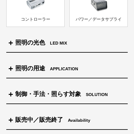
コントローラー
パワー／データサプライ
照明の光色
LED MIX
インテリヒュー(IntelliHue) LED照明
照明の用途
APPLICATION
フルカラーLED照明
アクセント照明
制御・手法・照らす対象
SOLUTION
白色LED照明（色温度可変）
コーブ照明間接照明
制御
販売中／販売終了
Availability
街全体を照らす
白色LED照明（色温度固定）