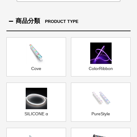
商品分類
PRODUCT TYPE
Cove
ColorRibbon
SILICONE α
PureStyle