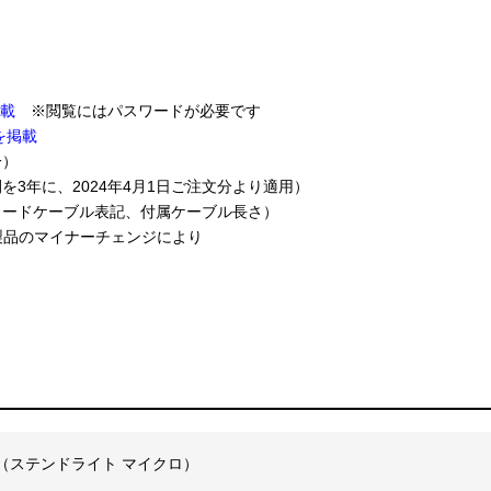
を掲載
※閲覧にはパスワードが必要です
を掲載
一）
期間を3年に、2024年4月1日ご注文分より適用）
所：リードケーブル表記、付属ケーブル長さ）
2）＊ 製品のマイナーチェンジにより
Micro （ステンドライト マイクロ）