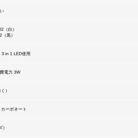
い
-02（白）
-02（黒）
 in 1 LED使用
消費電力 3W
除く）
リカーボネート
ズ）