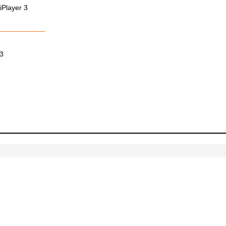
iPlayer 3
―――――――
3
零士、内装設計：永山祐子建築設計