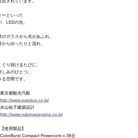
注目されています。
ィーといった
、LEDの光。
状のガラスから光があふれ、
首からゆったりと流れ、
くぐり抜けるたびに、
楽しみのひとつ。
きる空間です。
東京都観光汽船
http://www.suijobus.co.jp/
永山祐子建築設計
http://www.yukonagayama.co.jp/
【使用製品】
ColorBurst Compact Powercore x 38台