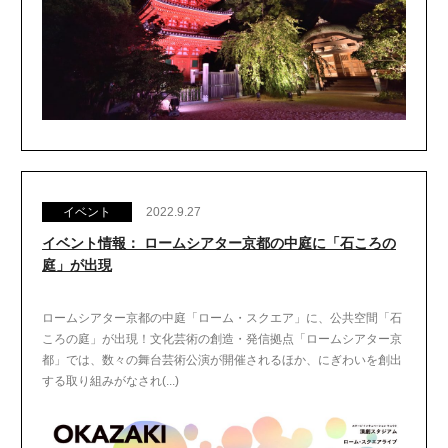
イベント
2022.9.27
イベント情報： ロームシアター京都の中庭に「石ころの
庭」が出現
ロームシアター京都の中庭「ローム・スクエア」に、公共空間「石
ころの庭」が出現！文化芸術の創造・発信拠点「ロームシアター京
都」では、数々の舞台芸術公演が開催されるほか、にぎわいを創出
する取り組みがなされ(...)