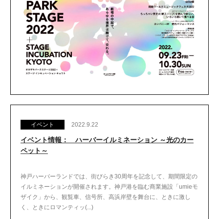
イベント
2022.9.22
イベント情報： ハーバーイルミネーション ～光のカー
ペット～
神戸ハーバーランドでは、街びらき30周年を記念して、期間限定の
イルミネーションが開催されます。神戸港を臨む商業施設「umieモ
ザイク」から、観覧車、信号所、高浜岸壁を舞台に、ときに激し
く、ときにロマンティッ(...)