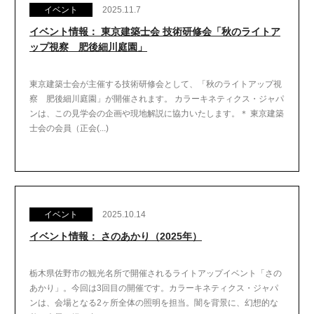
イベント
2025.11.7
イベント情報： 東京建築士会 技術研修会「秋のライトア
ップ視察 肥後細川庭園」
東京建築士会が主催する技術研修会として、「秋のライトアップ視
察 肥後細川庭園」が開催されます。 カラーキネティクス・ジャパ
ンは、この見学会の企画や現地解説に協力いたします。＊ 東京建築
士会の会員（正会(...)
イベント
2025.10.14
イベント情報： さのあかり（2025年）
栃木県佐野市の観光名所で開催されるライトアップイベント「さの
あかり」。今回は3回目の開催です。カラーキネティクス・ジャパ
ンは、会場となる2ヶ所全体の照明を担当。闇を背景に、幻想的な