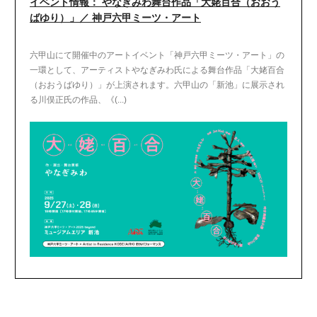
イベント情報： やなぎみわ舞台作品「大姥百合（おおう
ばゆり）」／ 神戸六甲ミーツ・アート
六甲山にて開催中のアートイベント「神戸六甲ミーツ・アート」の
一環として、アーティストやなぎみわ氏による舞台作品「大姥百合
（おおうばゆり）」が上演されます。六甲山の「新池」に展示され
る川俣正氏の作品、《(...)