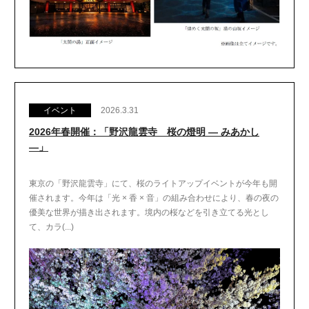
イベント
2026.3.31
2026年春開催：「野沢龍雲寺 桜の燈明 ― みあかし
―」
東京の「野沢龍雲寺」にて、桜のライトアップイベントが今年も開
催されます。今年は「光 × 香 × 音」の組み合わせにより、春の夜の
優美な世界が描き出されます。境内の桜などを引き立てる光とし
て、カラ(...)