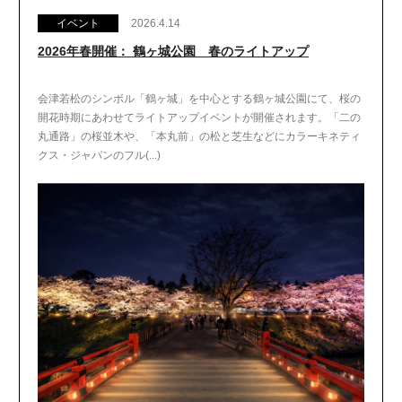
イベント
2026.4.14
2026年春開催： 鶴ヶ城公園 春のライトアップ
会津若松のシンボル「鶴ヶ城」を中心とする鶴ヶ城公園にて、桜の
開花時期にあわせてライトアップイベントが開催されます。「二の
丸通路」の桜並木や、「本丸前」の松と芝生などにカラーキネティ
クス・ジャパンのフル(...)