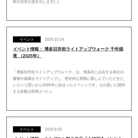
秋の光景を描き出します(...)
イベント
2025.10.14
イベント情報： 博多旧市街ライトアップウォーク 千年煌
夜 （2025年）
「博多旧市街ライトアップウォーク」は、博多区に点在する寺社の
建物や庭園をライトアップし、歴史的な景観に親しんでいただきた
いという思いから2006年に始まったイベントです。その思いに賛同
する多数の照明メー(...)
イベント
2025.9.25