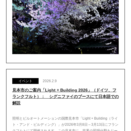
イベント
2026.2.9
見本市のご案内「Light + Building 2026」（ドイツ、フ
ランクフルト）： シグニファイのブースにて日本語での
解説
照明とビルオートメーションの国際見本市「Light + Building（ライ
ト・アンド・ビルディング）」が2026年3月8日～3月13日にフラン
クフルトにて開催されます。この見本市に、世界の照明分野をリー