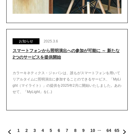
お知らせ
2025.3.6
スマートフォンから照明演出への参加が可能に ～ 新たな
2つのサービスを提供開始
カラーキネティクス・ジャパンは、誰もがスマートフォンを用いて
リアルタイムに照明演出に参加することのできるサービス、「MyLi
ght（マイライト）」の提供を2025年2月に開始いたしました。あわ
せて、「MyLight」を(...)
1
2
3
4
5
6
7
8
9
10
64
65