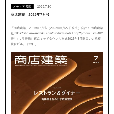
メディア掲載
2025.7.10
商店建築 2025年7月号
「商店建築」2025年7月号（2025年6月27日発売）発行： 商店建築
社 https://shotenkenchiku.com/products/detail.php?product_id=482
表4（ウラ表紙）東京ミッドタウン八重洲2023年3月開業の大規模
複合ビル。その(...)