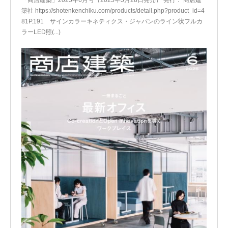
「商店建築」2025年6月号（2025年5月28日発売） 発行： 商店建
築社 https://shotenkenchiku.com/products/detail.php?product_id=4
81P.191 サインカラーキネティクス・ジャパンのライン状フルカ
ラーLED照(...)