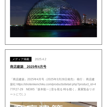
メディア掲載
2025.4.2
商店建築 2025年4月号
「商店建築」2025年4月号（2025年3月28日発売） 発行： 商店建
築社 https://shotenkenchiku.com/products/detail.php?product_id=4
77P.27-29 NEWS「坂本龍一 | 音を視る 時を聴く」展展覧会リポ
ートにて(...)