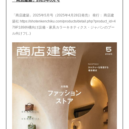
「商店建築」2025年5月号（2025年4月28日発売） 発行： 商店建
築社 https://shotenkenchiku.com/products/detail.php?product_id=4
79P.189外構向け設備・家具カラーキネティクス・ジャパンのプー
ル向けフ(...)