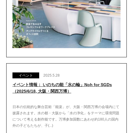
イベント
2025.5.28
イベント情報： いのちの能「水の輪」Noh for SGDs
（2025/6/18, 大阪・関西万博）
日本の伝統的な舞台芸術「能楽」が、大阪・関西万博の会場内にて
披露されます。水の都・大阪から「水の浄化」をテーマに環境問題
について考える創作能です。万博参加国数にあわせ約180人の国内
外の子どもたちが、子(...)