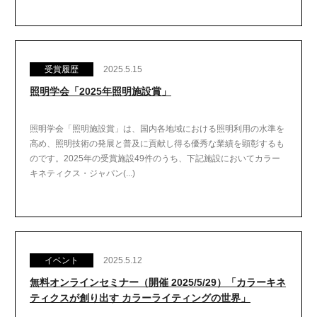
受賞履歴
2025.5.15
照明学会「2025年照明施設賞」
照明学会「照明施設賞」は、国内各地域における照明利用の水準を
高め、照明技術の発展と普及に貢献し得る優秀な業績を顕彰するも
のです。2025年の受賞施設49件のうち、下記施設においてカラー
キネティクス・ジャパン(...)
イベント
2025.5.12
無料オンラインセミナー（開催 2025/5/29）「カラーキネ
ティクスが創り出す カラーライティングの世界」