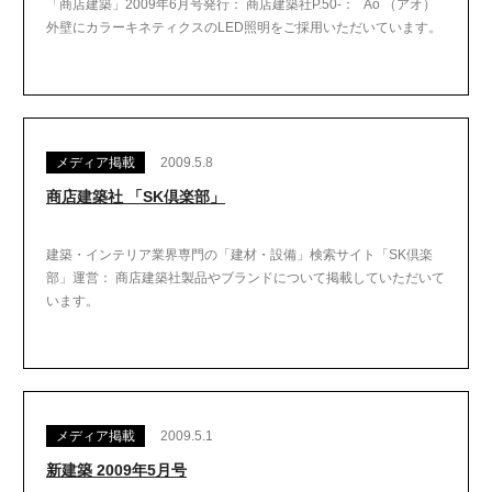
「商店建築」2009年6月号発行： 商店建築社P.50-： Ao （アオ）
外壁にカラーキネティクスのLED照明をご採用いただいています。
メディア掲載
2009.5.8
商店建築社 「SK倶楽部」
建築・インテリア業界専門の「建材・設備」検索サイト「SK倶楽
部」運営： 商店建築社製品やブランドについて掲載していただいて
います。
メディア掲載
2009.5.1
新建築 2009年5月号