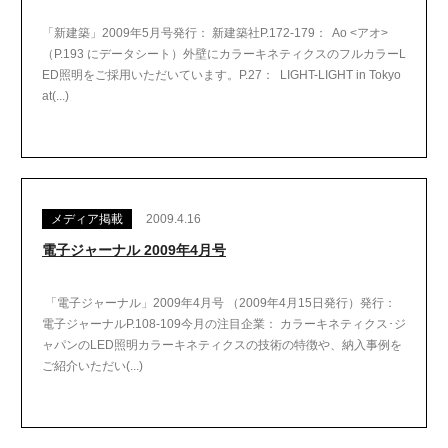
「新建築」2009年5月号発行： 新建築社P.172-179： Ao <アオ>
（P.193 にデータシート）外壁にカラーキネティクスのフルカラーL
ED照明をご採用いただいています。P.27： LIGHT-LIGHT in Tokyo
at(...)
メディア掲載
2009.4.16
電子ジャーナル 2009年4月号
「電子ジャーナル」2009年4月号 （2009年4月15日発行）発行：
電子ジャーナルP.108-109今月の注目企業： カラーキネティクス･ジ
ャパンのLED照明カラーキネティクスの技術の特徴や、納入事例を
ご紹介いただい(...)