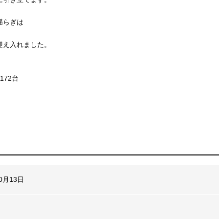
揺らぎは
迎え入れました。
 172台
10月13日