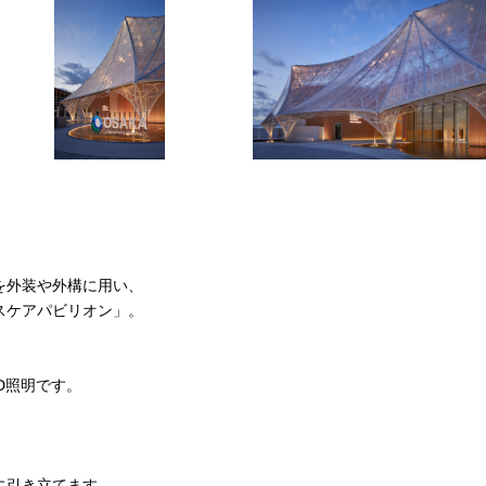
を外装や外構に用い、
スケアパビリオン」。
D照明です。
に引き立てます。