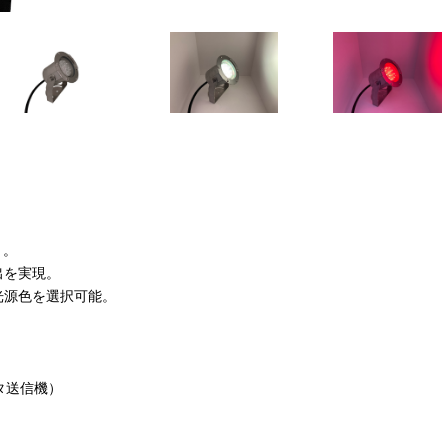
ト。
出を実現。
光源色を選択可能。
タ送信機）