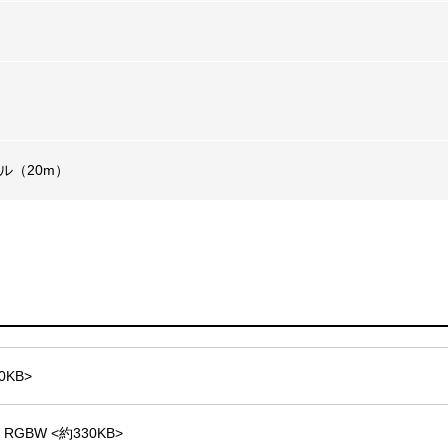
ル（20m）
90KB>
 / RGBW <約330KB>