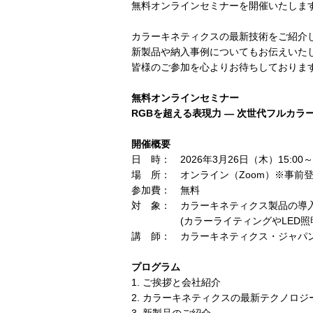
無料オンラインセミナーを開催いたしま
カラーキネティクスの最新技術をご紹介
新製品や納入事例についてもお伝えいた
皆様のご参加を心よりお待ちしておりま
無料オンラインセミナー
RGBを超える表現力 ― 次世代フルカ
開催概要
日 時： 2026年3月26日（木）15:00～1
場 所： オンライン（Zoom）※事前
参加費： 無料
対 象： カラーキネティクス製品の導
(カラーライティングやLED照明
講 師： カラーキネティクス・ジャパン
プログラム
1. ご挨拶と会社紹介
2. カラーキネティクスの最新テクノロジ