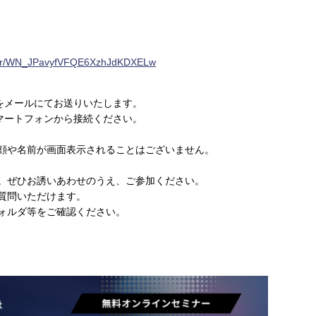
ister/WN_JPavyfVFQE6XzhJdKDXELw
をメールにてお送りいたします。
マートフォンから接続ください。
お顔や名前が画面表示されることはございません。
ん。ぜひお誘いあわせのうえ、ご参加ください。
質問いただけます。
フォルダ等をご確認ください。