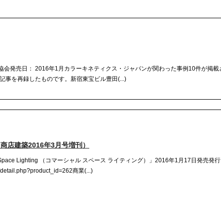
ミ文化協会発売日： 2016年1月カラーキネティクス・ジャパンが関わった事例10件が掲
事を再録したものです。新宿東宝ビル豊田(...)
ng」（商店建築2016年3月号増刊）
 Space Lighting （コマーシャル スペース ライティング）」2016年1月17日発売
/detail.php?product_id=262商業(...)