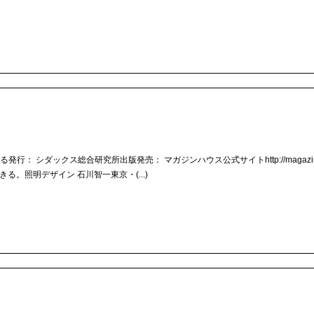
でる発行： シダックス総合研究所出版発売： マガジンハウス公式サイトhttp://magazinewo
ともに生きる。照明デザイン 石川智一東京・(...)