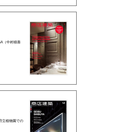
SA（中村積善
都府立植物園での