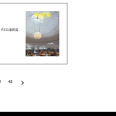
ト P.211湯田温
2
43