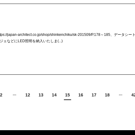
pan-architect.co.jp/shop/shinkenchiku/sk-201509/P.178～185、データシー
などにLED照明を納入いたしま(...)
2
12
13
14
15
16
17
18
4