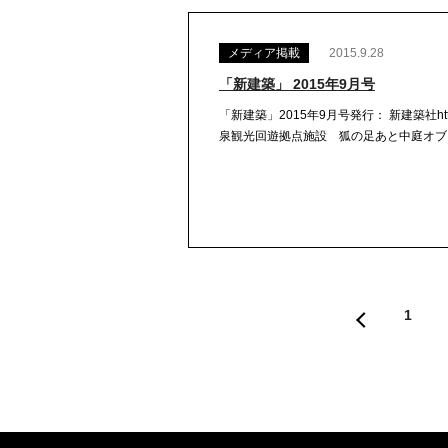
メディア掲載
2015.9.28
「新建築」 2015年9月号
「新建築」2015年9月号発行： 新建築社https://ja
泉観光回遊拠点施設 狐の足あと中庭オブジェ
1