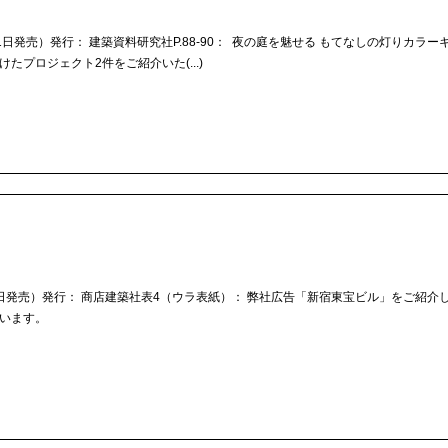
年10月1日発売）発行： 建築資料研究社P.88-90： 夜の庭を魅せる もてなしの灯りカラ
プロジェクト2件をご紹介いた(...)
月28日発売）発行： 商店建築社表4（ウラ表紙）： 弊社広告「新宿東宝ビル」をご紹介
ています。