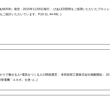
ぴあMOOK）発売：2015年11月6日発行： ぴあLED照明をご採用いただいたプロジ
ただいています。P.10-11, 44-49(...)
ignあかりで魅せる人×電気をつくる人の関係運営： 本田技研工業株式会社掲載開始： 201
電機「エネポ」を使っ(...)