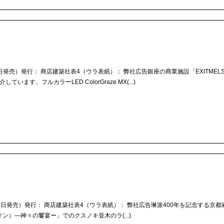
28日発売）発行： 商店建築社表4（ウラ表紙）： 弊社広告銀座の商業施設「EXITMEL
す。フルカラーLED ColorGraze MX(...)
1月28日発売）発行： 商店建築社表4（ウラ表紙）： 弊社広告琳派400年を記念する京
オン）―神々の饗宴ー」でのクスノキ並木のラ(...)