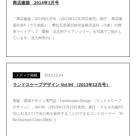
商店建築 2014年1月号
「商店建築」2014年1月号 （2013年12月28日発売）発行： 商店建
築社表4（ウラ表紙）： 弊社広告新日鉄住金株式会社（小倉）の煙
突ライトアップ、愛称「北九州アイアンツリー」を写真でご紹介し
ています。北九州市の(...)
メディア掲載
2013.12.24
ランドスケープデザイン Vol.94 （2013年12月号）
景観・環境デザイン専門誌「Landscape Design （ランドスケープ
デザイン）」Vol.94 （2013年12月23日発売）発行： マルモ出版P.1
01ふれるだけで光の色を操作することのできるコントローラー、To
BeTouched Color DMX(...)