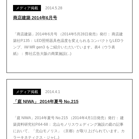
メディア掲載
2014.5.28
商店建築 2014年6月号
「商店建築」2014年6月号 （2014年5月28日発売）発行： 商店建
築社P.135： LED照明器具色温度を変えられるコンパクトなLEDラ
ンプ、iW MR gen3 をご紹介いただいています。表4（ウラ表
紙）： 弊社広告大阪の商業施設(...)
メディア掲載
2014.4.1
「庭 NIWA」 2014年夏号 No.215
「庭 NIWA」2014年夏号 No.215 （2014年4月1日発売）発行： 建
築資料研究社P.64-68： 北山モノリスウェディング施設の庭の記事
において、「北山モノリス」（京都）が取り上げられています。カ
ラーキネティクス・ジャ(...)