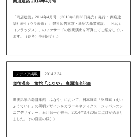
商店建築 2014年4月号
「商店建築」2014年4月号 （2013年3月28日発売）発行： 商店建
築社表4（ウラ表紙）： 弊社広告東京・新宿の商業施設、「Flags
（フラッグス）」のファサードの照明演出を写真にてご紹介してい
ます。（参考）事例紹介(...)
メディア掲載
2014.3.24
道後温泉 旅館「ふなや」 庭園演出記事
道後温泉の老舗旅館「ふなや」において、日本庭園「詠風庭（えい
ふうてい）」の照明デザインをカラーキネティクス・ジャパンのシ
ニアデザイナー、石川智一が担当。2014年3月20日に点灯が始まり
ました。その庭園の様(...)