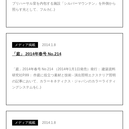
ブリハーサル室を内包する施設「シルバーマウンテン」を外側から
照らす光として、フルカ(...)
メディア掲載
2014.1.8
「庭」 2014年春号 No.214
「庭」2014年春号 No.214 （2014年1月1日発売）発行： 建築資料
研究社P.89： 作庭に役立つ素材と技術 - 演出照明エクステリア照明
の記事において、カラーキネティクス・ジャパンのカラーライティ
ングシステムを(...)
メディア掲載
2014.1.8