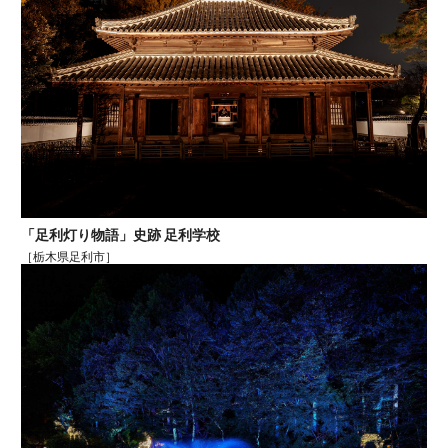
「足利灯り物語」史跡 足利学校
［栃木県足利市］