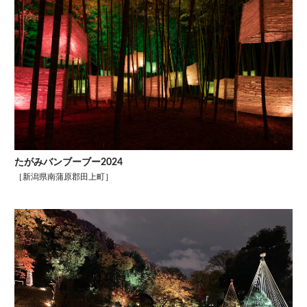
たがみバンブーブー2024
［新潟県南蒲原郡田上町］