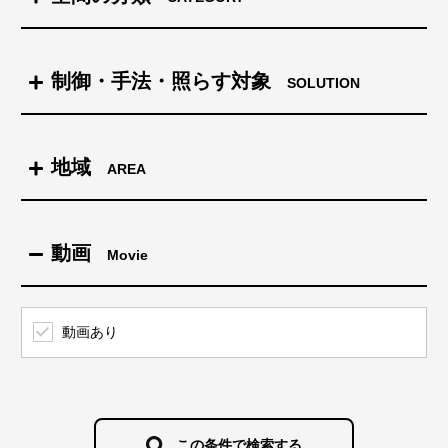
商業施設＆ショップ
制御・手法・照らす対象
SOLUTION
タワー
制御
地域
AREA
街全体を照らす
景観
北海道
動画
Movie
クラウドを利用する制御
テーマパーク＆遊園地
東北
動画あり
白色光とカラー演出の両立
ホテル＆結婚式場＆集合住宅
関東
DMXとDALIの活用
カフェ＆レストラン
この条件で検索する