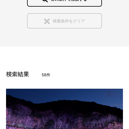
中部
インタラクティブな演出
アミューズメント
検索条件をクリア
近畿
音響や映像との連携
ステージ
中国
手法
イベント
光壁・光天井・光床・光柱
四国
検索結果
58件
アートワーク＆展覧会
輝きを見せる
九州・沖縄
公共空間
間接照明
海外
学校＆文化施設
特注品