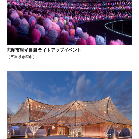
照らす要素
オフィス
ファサード
自社展示
水のある景色
志摩市観光農園 ライトアップイベント
スタジアム＆アリーナ
［三重県志摩市］