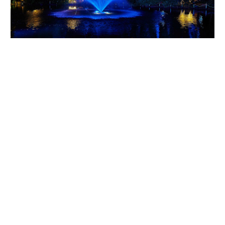
成田ビューホテル「星降る森のWILD BBQ by FeStA LuCe」 ＜動
画あり＞
［成田ビューホテル ガーデンバーベキュー特設会場 （千葉県成田市小菅
700）］